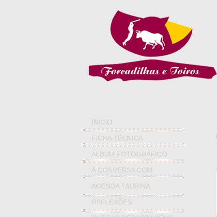
INÍCIO
FICHA TÉCNICA
ÁLBUM FOTOGRÁFICO
À CONVERSA COM
AGENDA TAURINA
REFLEXÕES