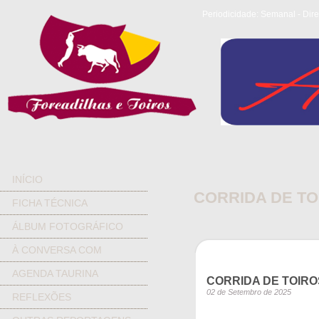
Periodicidade: Semanal - Dire
INÍCIO
CORRIDA DE T
FICHA TÉCNICA
ÁLBUM FOTOGRÁFICO
À CONVERSA COM
AGENDA TAURINA
CORRIDA DE TOIR
02 de Setembro de 2025
REFLEXÕES