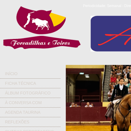
Periodicidade: Semanal - Dire
INÍCIO
FICHA TÉCNICA
ÁLBUM FOTOGRÁFICO
À CONVERSA COM
AGENDA TAURINA
REFLEXÕES