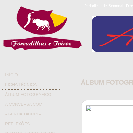
Periodicidade: Semanal - Dire
INÍCIO
ÁLBUM FOTOGR
FICHA TÉCNICA
ÁLBUM FOTOGRÁFICO
À CONVERSA COM
AGENDA TAURINA
REFLEXÕES