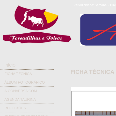
Periodicidade: Semanal - Dire
INÍCIO
FICHA TÉCNICA
FICHA TÉCNICA
ÁLBUM FOTOGRÁFICO
À CONVERSA COM
AGENDA TAURINA
REFLEXÕES