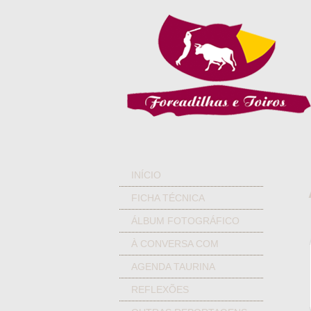
INÍCIO
FICHA TÉCNICA
ÁLBUM FOTOGRÁFICO
À CONVERSA COM
AGENDA TAURINA
REFLEXÕES