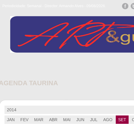
Periodicidade: Semanal - Director: Armando Alves - 09/08/2026.
AGENDA TAURINA
2014
JAN
FEV
MAR
ABR
MAI
JUN
JUL
AGO
SET