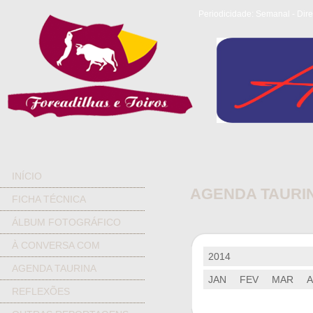
Periodicidade: Semanal - Dire
INÍCIO
AGENDA TAURI
FICHA TÉCNICA
ÁLBUM FOTOGRÁFICO
À CONVERSA COM
2014
AGENDA TAURINA
JAN
FEV
MAR
REFLEXÕES