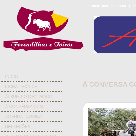
Periodicidade: Semanal - Dire
INÍCIO
À CONVERSA C
FICHA TÉCNICA
ÁLBUM FOTOGRÁFICO
À CONVERSA COM
AGENDA TAURINA
REFLEXÕES